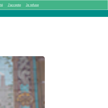
ité
J'accepte
Je refuse
UX ÉNIGMES
MON COMPTE