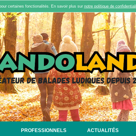
pour certaines fonctionalités. En savoir plus sur
notre politique de confidential
éateur de balades ludiques depuis 2
S
PROFESSIONNELS
ACTUALITÉS