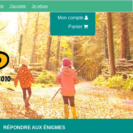
ité
J'accepte
Je refuse
Inscription
Mon compte
Panier
010
RÉPONDRE AUX ÉNIGMES