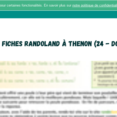
pour certaines fonctionalités. En savoir plus sur
notre politique de confidential
BALADES
ACTUALITÉS
RÉPONDRE A
 fiches Randoland à Thenon (24 - D