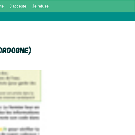
ité
J'accepte
Je refuse
UX ÉNIGMES
MON COMPTE
ordogne)