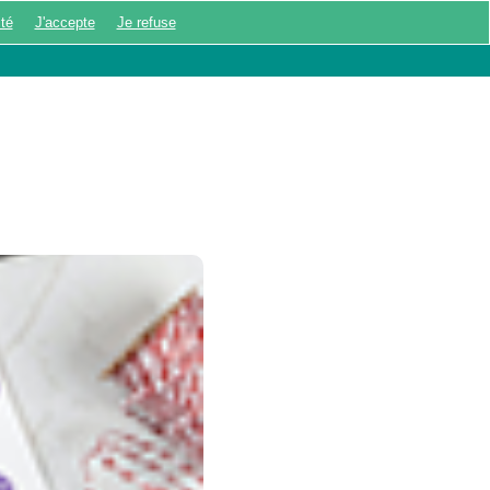
ité
J'accepte
Je refuse
UX ÉNIGMES
MON COMPTE