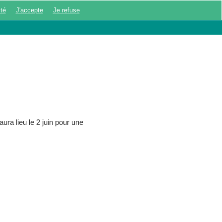
ité
J'accepte
Je refuse
UX ÉNIGMES
MON COMPTE
ra lieu le 2 juin pour une