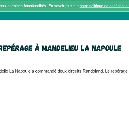
pour certaines fonctionalités. En savoir plus sur
notre politique de confidential
BALADES
ACTUALITÉS
RÉPONDRE A
repérage à Mandelieu La Napoule
delie La Napoule a commandé deux circuits Randoland. Le repérage au