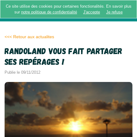
Ce site utilise des cookies pour certaines fonctionalités. En savoir plus
MENU
sur
notre politique de confidentialité
J'accepte
Je refuse
<<< Retour aux actualites
Randoland vous fait partager
ses repérages !
Publie le 09/11/2012