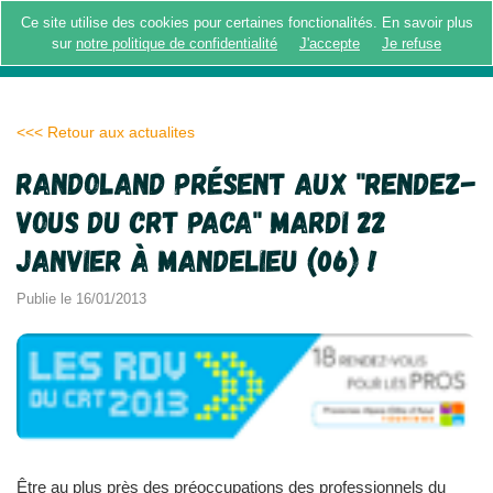
Ce site utilise des cookies pour certaines fonctionalités. En savoir plus
MENU
sur
notre politique de confidentialité
J'accepte
Je refuse
<<< Retour aux actualites
Randoland présent aux "RENDEZ-
VOUS DU CRT PACA" mardi 22
janvier à Mandelieu (06) !
Publie le 16/01/2013
Être au plus près des préoccupations des professionnels du