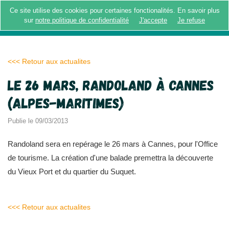
Ce site utilise des cookies pour certaines fonctionalités. En savoir plus
MENU
sur
notre politique de confidentialité
J'accepte
Je refuse
<<< Retour aux actualites
Le 26 mars, Randoland à Cannes
(Alpes-Maritimes)
Publie le 09/03/2013
Randoland sera en repérage le 26 mars à Cannes, pour l'Office
de tourisme. La création d'une balade premettra la découverte
du Vieux Port et du quartier du Suquet.
<<< Retour aux actualites