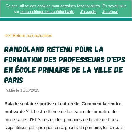
Ce site utilise des cookies pour certaines fonctionalités. En savoir plus
MENU
sur
notre politique de confidentialité
J'accepte
Je refuse
<<< Retour aux actualites
Randoland retenu pour la
formation des professeurs d'EPS
en école primaire de la ville de
Paris
Publie le 13/10/2015
Balade scolaire sportive et culturelle. Comment la rendre
motivante ?
Tel est le thème de la séance de formation des
professeurs d'EPS des écoles primaires de la ville de Paris.
Déjà utilisés par quelques enseignants du primaire, les circuits