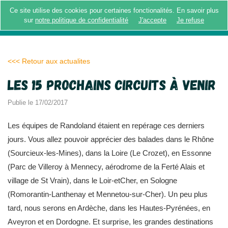
Ce site utilise des cookies pour certaines fonctionalités. En savoir plus
MENU
sur
notre politique de confidentialité
J'accepte
Je refuse
<<< Retour aux actualites
Les 15 prochains circuits à venir
Publie le 17/02/2017
Les équipes de Randoland étaient en repérage ces derniers
jours. Vous allez pouvoir apprécier des balades dans le Rhône
(Sourcieux-les-Mines), dans la Loire (Le Crozet), en Essonne
(Parc de Villeroy à Mennecy, aérodrome de la Ferté Alais et
village de St Vrain), dans le Loir-etCher, en Sologne
(Romorantin-Lanthenay et Mennetou-sur-Cher). Un peu plus
tard, nous serons en Ardèche, dans les Hautes-Pyrénées, en
Aveyron et en Dordogne. Et surprise, les grandes destinations