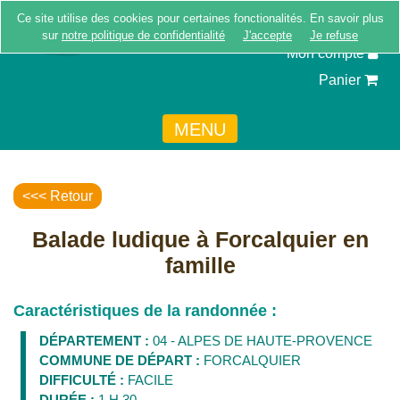
Ce site utilise des cookies pour certaines fonctionalités. En savoir plus
Inscription
sur
notre politique de confidentialité
J'accepte
Je refuse
Mon compte
Panier
MENU
<<< Retour
Balade ludique à Forcalquier en
famille
Caractéristiques de la randonnée :
DÉPARTEMENT :
04 - ALPES DE HAUTE-PROVENCE
COMMUNE DE DÉPART :
FORCALQUIER
DIFFICULTÉ :
FACILE
DURÉE :
1 H 30