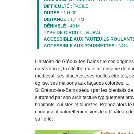
DIFFICULTÉ :
FACILE
DURÉE :
1 H 00
DISTANCE :
1,7 KM
DÉNIVELÉ :
40 M
TYPE DE CIRCUIT :
RURAL
ACCESSIBLE AUX FAUTEUILS ROULANTS
ACCESSIBLE AUX POUSSETTES :
NON
L'histoire de Gréoux-les-Bains tire ses origin
du Verdon », la cité thermale a conservé de n
médiéval, ses placettes, ses ruelles étroites, 
église, ses maisons aux façades colorées, ...
Si Gréoux-les-Bains séduit par les bienfaits de
surprend par son architecture typiquement pro
habitants, curistes et touristes. Prenez alors l
conduisent naturellement vers le « Château des 
sa fierté.