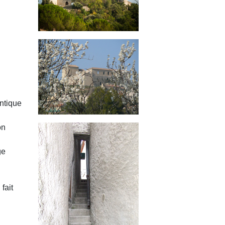
antique
on
ge
fait