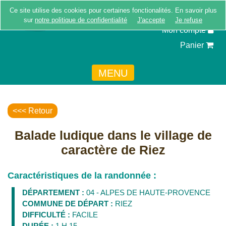
Ce site utilise des cookies pour certaines fonctionalités. En savoir plus
Inscription
sur
notre politique de confidentialité
J'accepte
Je refuse
Mon compte
Panier
MENU
<<< Retour
Balade ludique dans le village de
caractère de Riez
Caractéristiques de la randonnée :
DÉPARTEMENT :
04 - ALPES DE HAUTE-PROVENCE
COMMUNE DE DÉPART :
RIEZ
DIFFICULTÉ :
FACILE
DURÉE :
1 H 15