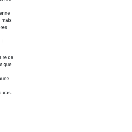
ienne
e mais
ères
 !
aire de
es que
faune
auras-