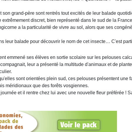
t son grand-père sont rentrés tout excités de leur balade quotid
cte extrêmement discret, bien représenté dans le sud de la Franc
ongicorne a la particularité de vivre au sol, alors que ses congén
ans leur balade pour découvrir le nom de cet insecte… C'est parti
ent emmené ses élèves en sortie scolaire sur les pelouses calc
accompagnait, leur a présenté la multitude d'animaux et de plant
culier.
 qu'elles sont orientées plein sud, ces pelouses présentent une 
uis méridionaux que des forêts vosgiennes.
ournée et il rentre chez lui avec une nouvelle fleur préférée ! S