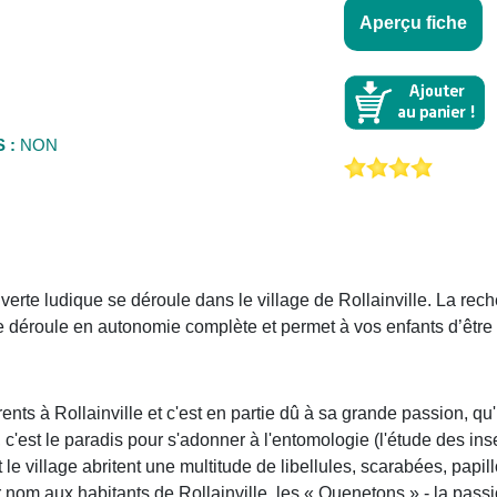
Aperçu fiche
 :
NON
rte ludique se déroule dans le village de Rollainville. La rec
e déroule en autonomie complète et permet à vos enfants d’être 
ts à Rollainville et c'est en partie dû à sa grande passion, qu'
, c'est le paradis pour s'adonner à l'entomologie (l'étude des ins
e village abritent une multitude de libellules, scarabées, papill
r nom aux habitants de Rollainville, les « Quenetons » - la pass