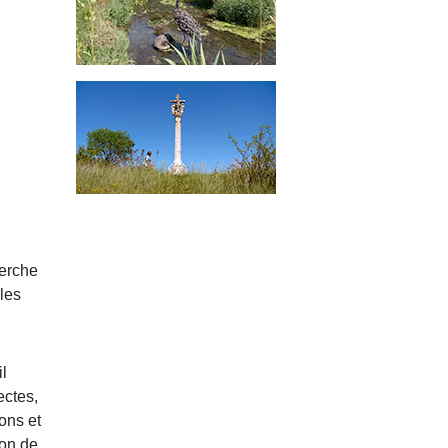
herche
les
il
ectes,
ons et
ion de