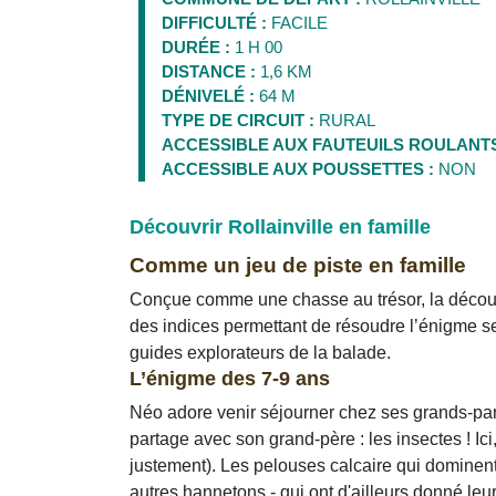
DIFFICULTÉ :
FACILE
DURÉE :
1 H 00
DISTANCE :
1,6 KM
DÉNIVELÉ :
64 M
TYPE DE CIRCUIT :
RURAL
ACCESSIBLE AUX FAUTEUILS ROULANTS
ACCESSIBLE AUX POUSSETTES :
NON
Découvrir Rollainville en famille
Comme un jeu de piste en famille
Conçue comme une chasse au trésor, la découve
des indices permettant de résoudre l’énigme s
guides explorateurs de la balade.
L’énigme des 7-9 ans
Néo adore venir séjourner chez ses grands-paren
partage avec son grand-père : les insectes ! Ici
justement). Les pelouses calcaire qui dominent l
autres hannetons - qui ont d'ailleurs donné leu