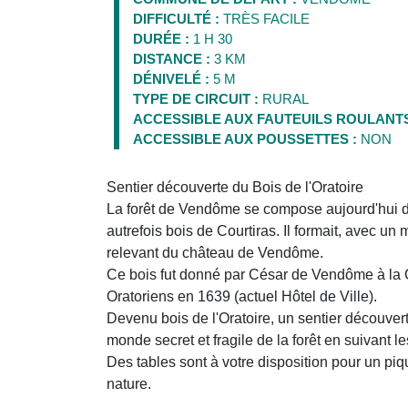
DIFFICULTÉ :
TRÈS FACILE
DURÉE :
1 H 30
DISTANCE :
3 KM
DÉNIVELÉ :
5 M
TYPE DE CIRCUIT :
RURAL
ACCESSIBLE AUX FAUTEUILS ROULANTS
ACCESSIBLE AUX POUSSETTES :
NON
Sentier découverte du Bois de l'Oratoire
La forêt de Vendôme se compose aujourd'hui de
autrefois bois de Courtiras. Il formait, avec un 
relevant du château de Vendôme.
Ce bois fut donné par César de Vendôme à la C
Oratoriens en 1639 (actuel Hôtel de Ville).
Devenu bois de l'Oratoire, un sentier découver
monde secret et fragile de la forêt en suivant 
Des tables sont à votre disposition pour un piq
nature.